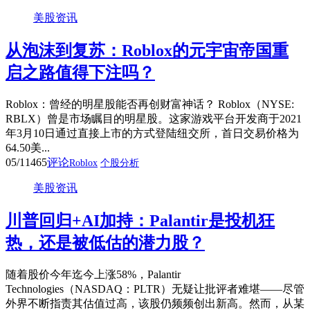
美股资讯
从泡沫到复苏：Roblox的元宇宙帝国重
启之路值得下注吗？
Roblox：曾经的明星股能否再创财富神话？ Roblox（NYSE:
RBLX）曾是市场瞩目的明星股。这家游戏平台开发商于2021
年3月10日通过直接上市的方式登陆纽交所，首日交易价格为
64.50美...
05/11
465
评论
Roblox
个股分析
美股资讯
川普回归+AI加持：Palantir是投机狂
热，还是被低估的潜力股？
随着股价今年迄今上涨58%，Palantir
Technologies（NASDAQ：PLTR）无疑让批评者难堪——尽管
外界不断指责其估值过高，该股仍频频创出新高。然而，从某