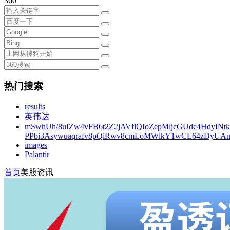
360
热门搜索
results
英伟达
mSwhUh/8uIZw4vFB6t2Z2jAVflQIoZepMljcGUdc4HdyINt
PPbi3Asywuaqrafv8pQiRwv8cmLoMWlkY1wCL64zDyUA
images
Palantir
首页
美股资讯