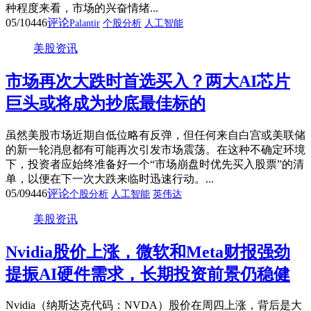
种程度来看，市场的兴奋情绪...
05/10
446
评论
Palantir
个股分析
人工智能
美股资讯
市场再次大跌时首选买入？两大AI芯片
巨头或将成为抄底最佳标的
虽然美股市场近期自低位略有反弹，但任何来自白宫或美联储
的新一轮消息都有可能再次引发市场震荡。在这种不确定环境
下，投资者应始终准备好一个“市场崩盘时优先买入股票”的清
单，以便在下一次大跌来临时迅速行动。...
05/09
446
评论
个股分析
人工智能
英伟达
美股资讯
Nvidia股价上涨，微软和Meta财报强劲
提振AI硬件需求，长期投资前景仍稳健
Nvidia（纳斯达克代码：NVDA）股价在周四上涨，背后是大