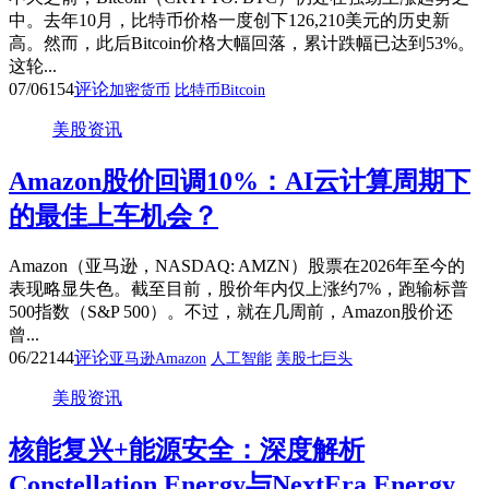
中。去年10月，比特币价格一度创下126,210美元的历史新
高。然而，此后Bitcoin价格大幅回落，累计跌幅已达到53%。
这轮...
07/06
154
评论
加密货币
比特币Bitcoin
美股资讯
Amazon股价回调10%：AI云计算周期下
的最佳上车机会？
Amazon（亚马逊，NASDAQ: AMZN）股票在2026年至今的
表现略显失色。截至目前，股价年内仅上涨约7%，跑输标普
500指数（S&P 500）。不过，就在几周前，Amazon股价还
曾...
06/22
144
评论
亚马逊Amazon
人工智能
美股七巨头
美股资讯
核能复兴+能源安全：深度解析
Constellation Energy与NextEra Energy