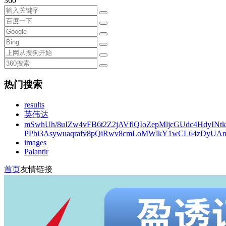
360
热门搜索
results
英伟达
mSwhUh/8uIZw4vFB6t2Z2jAVflQIoZepMljcGUdc4HdyINt
PPbi3Asywuaqrafv8pQiRwv8cmLoMWlkY1wCL64zDyUA
images
Palantir
首页
友情链接