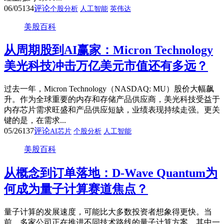
06/05
134
评论
个股分析
人工智能
英伟达
美股百科
从周期股到AI赢家：Micron Technology
美光科技冲击万亿美元市值还有多远？
过去一年，Micron Technology（NASDAQ: MU）股价大幅飙
升。作为全球重要的内存和存储产品供应商，美光科技受益于
内存芯片需求旺盛和产品供应短缺，业绩表现持续走强。更关
键的是，在需求...
05/26
137
评论
AI芯片
个股分析
人工智能
美股百科
从概念到订单落地：D-Wave Quantum为
何成为量子计算赛道焦点？
量子计算的发展速度，可能比大多数投资者想象得更快。当
前，多家公司正在推进不同技术路线的量子计算方案，其中一