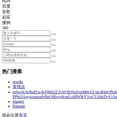
站内
百度
谷歌
必应
搜狗
360
热门搜索
results
英伟达
mSwhUh/8uIZw4vFB6t2Z2jAVflQIoZepMljcGUdc4HdyINt
PPbi3Asywuaqrafv8pQiRwv8cmLoMWlkY1wCL64zDyUA
images
Palantir
现在位置
首页