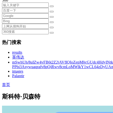
360
热门搜索
results
英伟达
mSwhUh/8uIZw4vFB6t2Z2jAVflQIoZepMljcGUdc4HdyINt
PPbi3Asywuaqrafv8pQiRwv8cmLoMWlkY1wCL64zDyUA
images
Palantir
首页
斯科特·贝森特