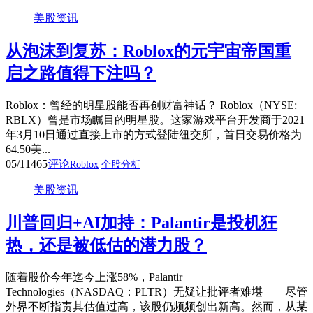
美股资讯
从泡沫到复苏：Roblox的元宇宙帝国重
启之路值得下注吗？
Roblox：曾经的明星股能否再创财富神话？ Roblox（NYSE:
RBLX）曾是市场瞩目的明星股。这家游戏平台开发商于2021
年3月10日通过直接上市的方式登陆纽交所，首日交易价格为
64.50美...
05/11
465
评论
Roblox
个股分析
美股资讯
川普回归+AI加持：Palantir是投机狂
热，还是被低估的潜力股？
随着股价今年迄今上涨58%，Palantir
Technologies（NASDAQ：PLTR）无疑让批评者难堪——尽管
外界不断指责其估值过高，该股仍频频创出新高。然而，从某