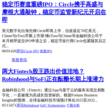
稳定币赛道重磅IPO：Circle携手高盛与
摩根大通敲钟，稳定币监管新纪元开启在
即
美元数字化出海先锋Circle即将上市，估值逼近70亿美元，
Chime与eToro齐聚上市潮 继eToro与Chime等金融科技公司于
本月稍早提交IPO申请之后，稳定币发行商Circle也紧随其后正
式...
06/01
426
评论
Circle IPO
美股IPO
美股资讯
两大Fintech股王跌出价值洼地？
Robinhood与SoFi正在酝酿长期上涨潜力
金融科技公司（Fintech）通过App与基于云的服务实现交易数
字化，一直被视为高成长投资标的。根据Fortune Business
Insights的预测，全球金融科技市场预计将在2025至2032...
05/13
471
评论
Robinhood
SoFi Technologies
个股分析