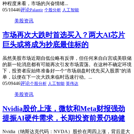
种程度来看，市场的兴奋情绪...
05/10
446
评论
Palantir
个股分析
人工智能
美股资讯
市场再次大跌时首选买入？两大AI芯片
巨头或将成为抄底最佳标的
虽然美股市场近期自低位略有反弹，但任何来自白宫或美联储
的新一轮消息都有可能再次引发市场震荡。在这种不确定环境
下，投资者应始终准备好一个“市场崩盘时优先买入股票”的清
单，以便在下一次大跌来临时迅速行动。...
05/09
446
评论
个股分析
人工智能
英伟达
美股资讯
Nvidia股价上涨，微软和Meta财报强劲
提振AI硬件需求，长期投资前景仍稳健
Nvidia（纳斯达克代码：NVDA）股价在周四上涨，背后是大