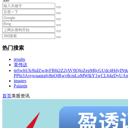
360
热门搜索
results
英伟达
mSwhUh/8uIZw4vFB6t2Z2jAVflQIoZepMljcGUdc4HdyINt
PPbi3Asywuaqrafv8pQiRwv8cmLoMWlkY1wCL64zDyUA
images
Palantir
首页
美股资讯