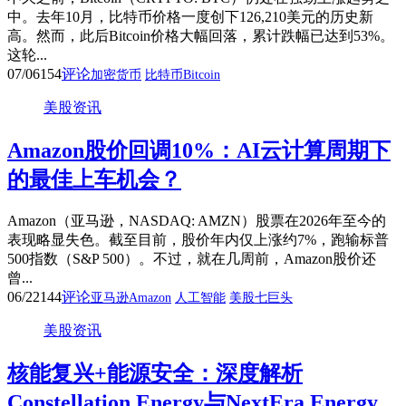
中。去年10月，比特币价格一度创下126,210美元的历史新
高。然而，此后Bitcoin价格大幅回落，累计跌幅已达到53%。
这轮...
07/06
154
评论
加密货币
比特币Bitcoin
美股资讯
Amazon股价回调10%：AI云计算周期下
的最佳上车机会？
Amazon（亚马逊，NASDAQ: AMZN）股票在2026年至今的
表现略显失色。截至目前，股价年内仅上涨约7%，跑输标普
500指数（S&P 500）。不过，就在几周前，Amazon股价还
曾...
06/22
144
评论
亚马逊Amazon
人工智能
美股七巨头
美股资讯
核能复兴+能源安全：深度解析
Constellation Energy与NextEra Energy