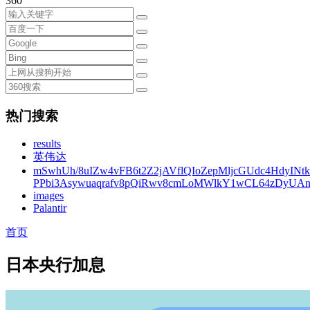
360
热门搜索
results
英伟达
mSwhUh/8uIZw4vFB6t2Z2jAVflQIoZepMljcGUdc4HdyINt
PPbi3Asywuaqrafv8pQiRwv8cmLoMWlkY1wCL64zDyUA
images
Palantir
首页
日本央行加息