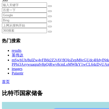
360
热门搜索
results
英伟达
mSwhUh/8uIZw4vFB6t2Z2jAVflQIoZepMljcGUdc4HdyINt
PPbi3Asywuaqrafv8pQiRwv8cmLoMWlkY1wCL64zDyUA
images
Palantir
首页
比特币国家储备