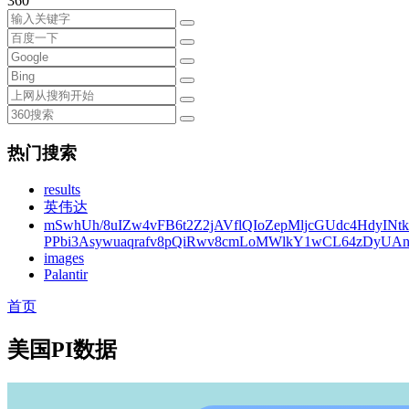
360
热门搜索
results
英伟达
mSwhUh/8uIZw4vFB6t2Z2jAVflQIoZepMljcGUdc4HdyINt
PPbi3Asywuaqrafv8pQiRwv8cmLoMWlkY1wCL64zDyUA
images
Palantir
首页
美国PI数据