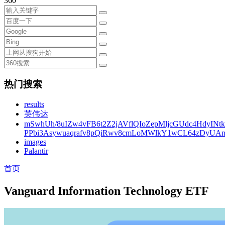
360
热门搜索
results
英伟达
mSwhUh/8uIZw4vFB6t2Z2jAVflQIoZepMljcGUdc4HdyINt
PPbi3Asywuaqrafv8pQiRwv8cmLoMWlkY1wCL64zDyUA
images
Palantir
首页
Vanguard Information Technology ETF