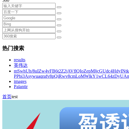
360
热门搜索
results
英伟达
mSwhUh/8uIZw4vFB6t2Z2jAVflQIoZepMljcGUdc4HdyINt
PPbi3Asywuaqrafv8pQiRwv8cmLoMWlkY1wCL64zDyUA
images
Palantir
首页
test