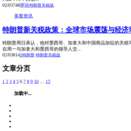
02/03
748
评论
特朗普关税战
美股资讯
特朗普新关税政策：全球市场震荡与经济
特朗普周日承认，他对墨西哥、加拿大和中国商品加征的关税可
在周一与加拿大和墨西哥的领导人交...
02/03
814
2
特朗普
特朗普关税战
文章分页
1
2
3
4
5
6
7
8
9
10
…
15
加载中...