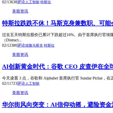
02/13
638
评论
人工智能
特斯拉
美股资讯
特斯拉跌跌不休！马斯克身兼数职、可能
过去五天特斯拉股价已累计下跌超过16%。由于首席执行官埃隆·
（Distract...
02/12
380
评论
埃隆马斯克
特斯拉
美股资讯
AI创新黄金时代：谷歌 CEO 皮查伊在全球
今天凌晨 3 点，谷歌和 Alphabet 首席执行官 Sundar Pic
02/11
723
评论
人工智能
美股资讯
华尔街风向突变：AI信仰动摇，避险资