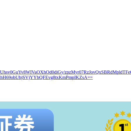
kUhsv0GuYv8WIVaOXhOd0diGy/zpzMyr07RzJovQxSBRdMpldTFe
nhH69obUbjSVjYYbQFEvg8txKmPmpIKZsA==