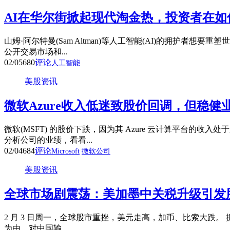
AI在华尔街掀起现代淘金热，投资者在如
山姆·阿尔特曼(Sam Altman)等人工智能(AI)的拥
公开交易市场和...
02/05
680
评论
人工智能
美股资讯
微软Azure收入低迷致股价回调，但稳
微软(MSFT) 的股价下跌，因为其 Azure 云计算平台
分析公司的业绩，看看...
02/04
684
评论
Microsoft
微软公司
美股资讯
全球市场剧震荡：美加墨中关税升级引发
2 月 3 日周一，全球股市重挫，美元走高，加币、比索大跌。 
为由，对中国输...