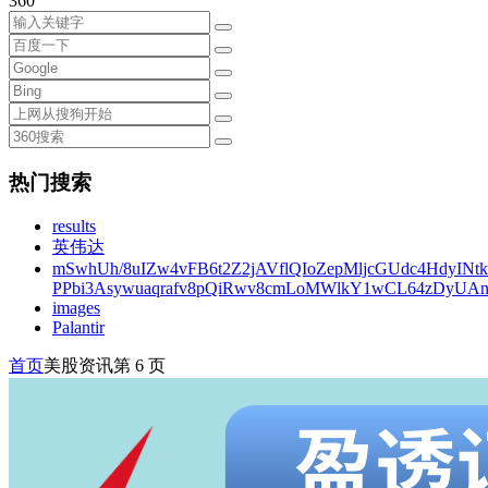
360
热门搜索
results
英伟达
mSwhUh/8uIZw4vFB6t2Z2jAVflQIoZepMljcGUdc4HdyINt
PPbi3Asywuaqrafv8pQiRwv8cmLoMWlkY1wCL64zDyUA
images
Palantir
首页
美股资讯
第 6 页