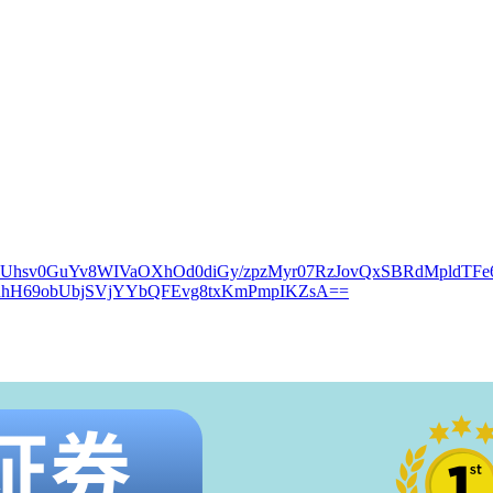
kUhsv0GuYv8WIVaOXhOd0diGy/zpzMyr07RzJovQxSBRdMpldTFe
nhH69obUbjSVjYYbQFEvg8txKmPmpIKZsA==