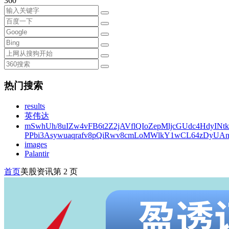
360
热门搜索
results
英伟达
mSwhUh/8uIZw4vFB6t2Z2jAVflQIoZepMljcGUdc4HdyINt
PPbi3Asywuaqrafv8pQiRwv8cmLoMWlkY1wCL64zDyUA
images
Palantir
首页
美股资讯
第 2 页