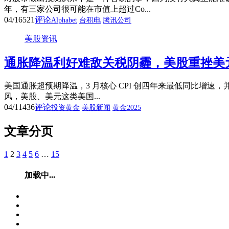
年，有三家公司很可能在市值上超过Co...
04/16
521
评论
Alphabet
台积电
腾讯公司
美股资讯
通胀降温利好难敌关税阴霾，美股重挫美
美国通胀超预期降温，3 月核心 CPI 创四年来最低同比增
风，美股、美元这类美国...
04/11
436
评论
投资黄金
美股新闻
黄金2025
文章分页
1
2
3
4
5
6
…
15
加载中...