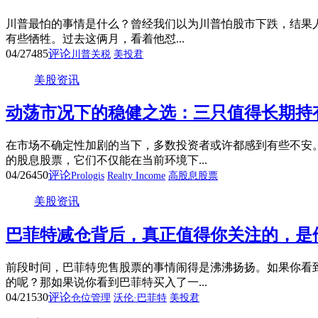
川普最怕的事情是什么？曾经我们以为川普怕股市下跌，结果人
有些牺牲。过去这俩月，看着他怼...
04/27
485
评论
川普关税
美投君
美股资讯
动荡市况下的稳健之选：三只值得长期持有
在市场不确定性加剧的当下，多数投资者或许都感到有些不安
的股息股票，它们不仅能在当前环境下...
04/26
450
评论
Prologis
Realty Income
高股息股票
美股资讯
巴菲特减仓背后，真正值得你关注的，是他
前段时间，巴菲特兜售股票的事情闹得是沸沸扬扬。如果你看
的呢？那如果说你看到巴菲特买入了一...
04/21
530
评论
仓位管理
沃伦·巴菲特
美投君