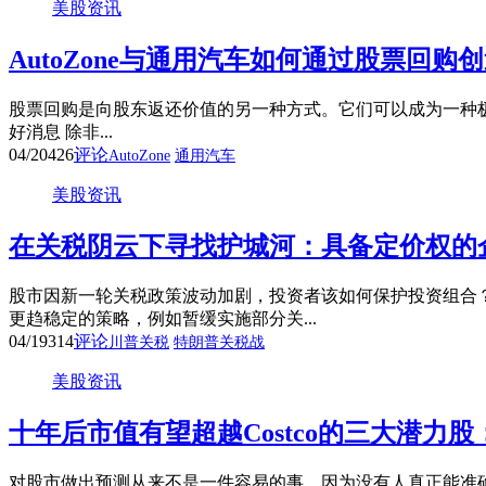
美股资讯
AutoZone与通用汽车如何通过股票回
股票回购是向股东返还价值的另一种方式。它们可以成为一种极为有价
好消息 除非...
04/20
426
评论
AutoZone
通用汽车
美股资讯
在关税阴云下寻找护城河：具备定价权的
股市因新一轮关税政策波动加剧，投资者该如何保护投资组合
更趋稳定的策略，例如暂缓实施部分关...
04/19
314
评论
川普关税
特朗普关税战
美股资讯
十年后市值有望超越Costco的三大潜力股：
对股市做出预测从来不是一件容易的事，因为没有人真正能准