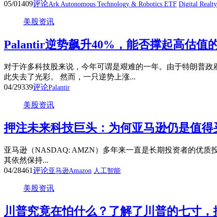
05/01
409
评论
Ark Autonomous Technology & Robotics ETF
Digital Realt
美股资讯
Palantir逆势飙升40%，能否撑起高估
对于许多科技股来说，今年可谓是艰难的一年。由于特朗普政
此失去了光彩。 然而，一只逆势上涨...
04/29
339
评论
Palantir
美股资讯
押注未来科技巨头：为何亚马逊仍是值得
亚马逊（NASDAQ: AMZN）多年来一直是长期投资者的优质
其依然保持...
04/28
461
评论
亚马逊Amazon
人工智能
美股资讯
川普究竟在怕什么？了解了川普的七寸，搞