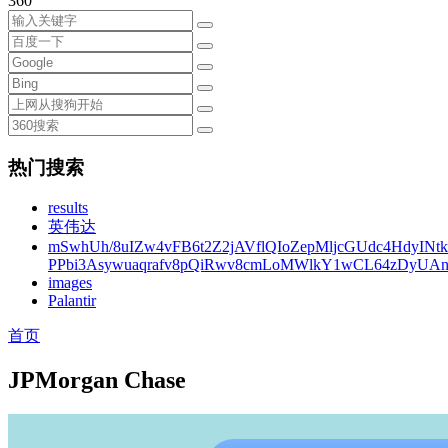
360
热门搜索
results
英伟达
mSwhUh/8uIZw4vFB6t2Z2jAVflQIoZepMljcGUdc4HdyINt
PPbi3Asywuaqrafv8pQiRwv8cmLoMWlkY1wCL64zDyUA
images
Palantir
首页
JPMorgan Chase