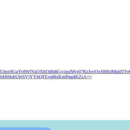
kUhsv0GuYv8WIVaOXhOd0diGy/zpzMyr07RzJovQxSBRdMpldTFe
nhH69obUbjSVjYYbQFEvg8txKmPmpIKZsA==