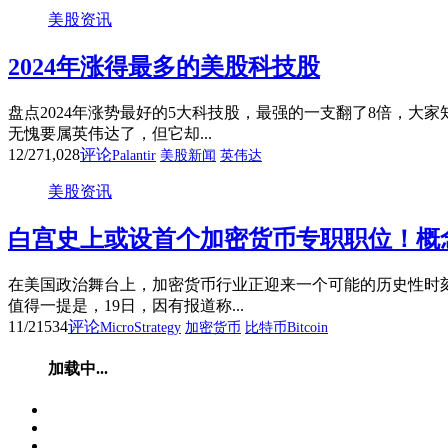
美股资讯
2024年涨得最多的美股科技股
盘点2024年涨势最好的5大科技股，最强的一支翻了8倍，大
无愧要属英伟达了，但它却...
12/27
1,028
评论
Palantir
美股新闻
英伟达
美股资讯
白宫史上或设首个加密货币专职职位！概念股盘前
在美国政治舞台上，加密货币行业正迎来一个可能的历史性时刻
值得一提是，19日，因有报道称...
11/21
534
评论
MicroStrategy
加密货币
比特币Bitcoin
加载中...