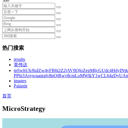
360
热门搜索
results
英伟达
mSwhUh/8uIZw4vFB6t2Z2jAVflQIoZepMljcGUdc4HdyINt
PPbi3Asywuaqrafv8pQiRwv8cmLoMWlkY1wCL64zDyUA
images
Palantir
首页
MicroStrategy