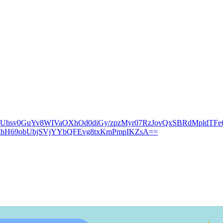
kUhsv0GuYv8WIVaOXhOd0diGy/zpzMyr07RzJovQxSBRdMpldTFe
nhH69obUbjSVjYYbQFEvg8txKmPmpIKZsA==