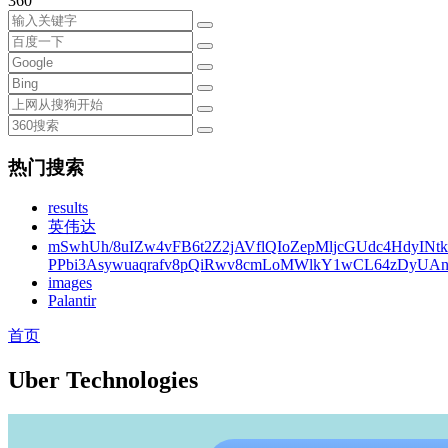
360
热门搜索
results
英伟达
mSwhUh/8uIZw4vFB6t2Z2jAVflQIoZepMljcGUdc4HdyINt
PPbi3Asywuaqrafv8pQiRwv8cmLoMWlkY1wCL64zDyUA
images
Palantir
首页
Uber Technologies