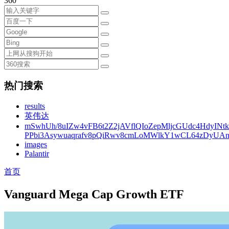
360
热门搜索
results
英伟达
mSwhUh/8uIZw4vFB6t2Z2jAVflQIoZepMljcGUdc4HdyINt
PPbi3Asywuaqrafv8pQiRwv8cmLoMWlkY1wCL64zDyUA
images
Palantir
首页
Vanguard Mega Cap Growth ETF