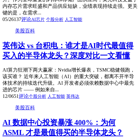
内存芯片需求旺盛和产品供应短缺，业绩表现持续走强。更关
键的是，在需求...
05/26
137
评论
AI芯片
个股分析
人工智能
美股百科
英伟达 vs 台积电：谁才是AI时代最值得
买入的半导体龙头？深度对比一文看懂
AI算力狂潮下两大赢家：Nvidia增长爆表，TSMC稳健领跑，
该买谁？ 近年来人工智能（AI）的重大突破，都离不开半导
体技术的持续迭代升级。AI 开发者必须依赖数据中心中最先
进的芯片 —— 例如来自...
12/06
51
评论
个股分析
人工智能
英伟达
美股百科
AI 数据中心投资暴涨 400%：为何
ASML 才是最值得买的半导体龙头？