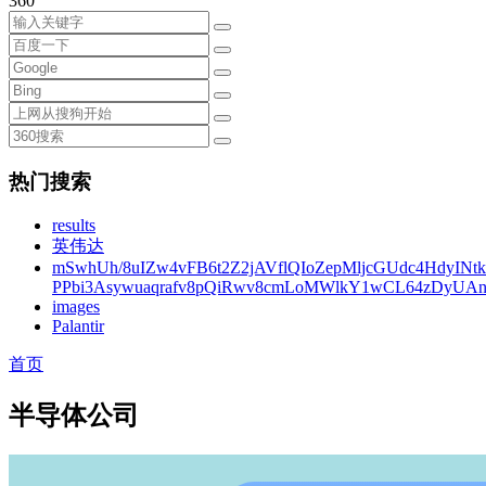
360
热门搜索
results
英伟达
mSwhUh/8uIZw4vFB6t2Z2jAVflQIoZepMljcGUdc4HdyINt
PPbi3Asywuaqrafv8pQiRwv8cmLoMWlkY1wCL64zDyUA
images
Palantir
首页
半导体公司