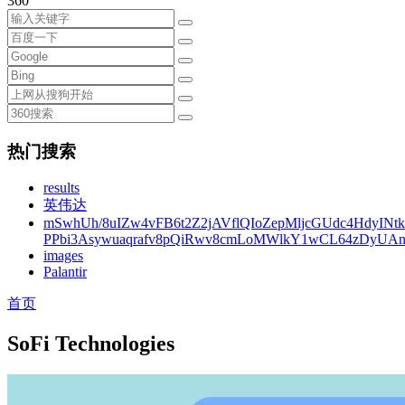
360
热门搜索
results
英伟达
mSwhUh/8uIZw4vFB6t2Z2jAVflQIoZepMljcGUdc4HdyINt
PPbi3Asywuaqrafv8pQiRwv8cmLoMWlkY1wCL64zDyUA
images
Palantir
首页
SoFi Technologies