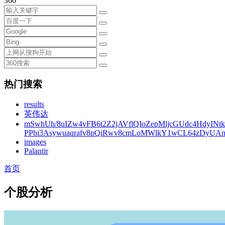
360
热门搜索
results
英伟达
mSwhUh/8uIZw4vFB6t2Z2jAVflQIoZepMljcGUdc4HdyINt
PPbi3Asywuaqrafv8pQiRwv8cmLoMWlkY1wCL64zDyUA
images
Palantir
首页
个股分析