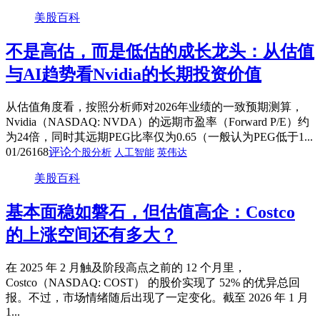
美股百科
不是高估，而是低估的成长龙头：从估值
与AI趋势看Nvidia的长期投资价值
从估值角度看，按照分析师对2026年业绩的一致预期测算，
Nvidia（NASDAQ: NVDA）的远期市盈率（Forward P/E）约
为24倍，同时其远期PEG比率仅为0.65（一般认为PEG低于1...
01/26
168
评论
个股分析
人工智能
英伟达
美股百科
基本面稳如磐石，但估值高企：Costco
的上涨空间还有多大？
在 2025 年 2 月触及阶段高点之前的 12 个月里，
Costco（NASDAQ: COST） 的股价实现了 52% 的优异总回
报。不过，市场情绪随后出现了一定变化。截至 2026 年 1 月
1...