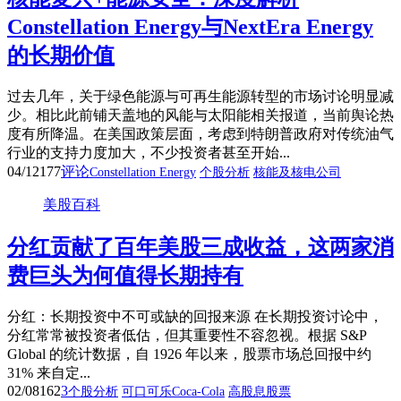
Constellation Energy与NextEra Energy
的长期价值
过去几年，关于绿色能源与可再生能源转型的市场讨论明显减
少。相比此前铺天盖地的风能与太阳能相关报道，当前舆论热
度有所降温。在美国政策层面，考虑到特朗普政府对传统油气
行业的支持力度加大，不少投资者甚至开始...
04/12
177
评论
Constellation Energy
个股分析
核能及核电公司
美股百科
分红贡献了百年美股三成收益，这两家消
费巨头为何值得长期持有
分红：长期投资中不可或缺的回报来源 在长期投资讨论中，
分红常常被投资者低估，但其重要性不容忽视。根据 S&P
Global 的统计数据，自 1926 年以来，股票市场总回报中约
31% 来自定...
02/08
162
3
个股分析
可口可乐Coca-Cola
高股息股票