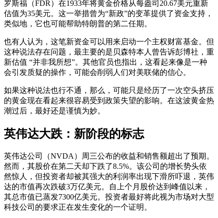
罗斯福（FDR）在1933年将黄金价格从每盎司20.67美元重新
估值为35美元。这一举措曾为“新政”的变革提供了资金支持，
类似地，它也可能帮助特朗普的第二任期。
也有人认为，这笔新资金可以用来启动一个主权财富基金。但
这种说法存在问题，最主要的是贝森特本人曾告诉彭博社，重
新估值 “并非我所想”。其他官员也指出，这看起来像是一种
会引发质疑的操作，可能会削弱人们对美联储的信心。
如果这种说法也行不通，那么，可能只是经历了一次空头挤压
的黄金现在看起来很容易受到政策失望的影响。在这波黄金热
潮过后，最好还是谨慎为妙。
英伟达大跌：新阶段的标志
英伟达公司（NVDA）周三公布的收益和销售额超出了预期。
然而，其股价在第二天却下跌了8.5%。该公司的增长势头依
然惊人，但投资者却被其强大的利润率出现下滑所吓退，英伟
达的市值再次跌破3万亿美元。自上个月股价达到峰值以来，
其总市值已蒸发7300亿美元。投资者最好将此视为市场对大型
科技公司的要求正在发生变化的一个证明。