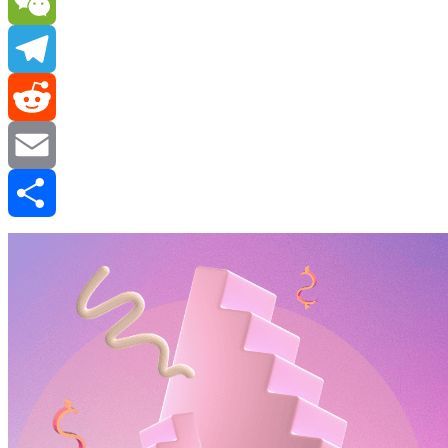
Sina
Weibo
WeChat
Telegram
Reddit
Email
分
享