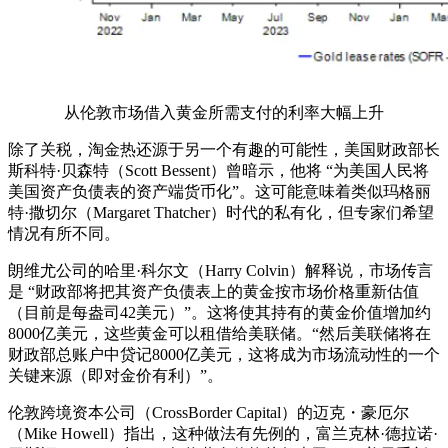
从伦敦市场借入黄金所需支付的利率大幅上升
除了关税，淘金热还源于另一个有趣的可能性，美国财政部长
斯科特·贝森特（Scott Bessent）曾暗示，他将 “为美国人民将
美国资产负债表的资产端货币化”。这可能意味着类似玛格丽
特·撒切尔（Margaret Thatcher）时代的私有化，但专家们希望
情况有所不同。
朗维尤公司的哈里·科尔文（Harry Colvin）解释说，市场传言
是 “财政部将把其资产负债表上的黄金按市场价格重新估值
（目前是每盎司42美元）”。这将使其持有的黄金价值增加约
8000亿美元，这些黄金可以租借给美联储。“然后美联储将在
财政部总账户中贷记8000亿美元，这将成为市场流动性的一个
关键来源（即对金价有利）”。
伦敦跨境资本公司（CrossBorder Capital）的迈克・豪厄尔
（Mike Howell）指出，这种做法有先例的，富兰克林·德拉诺·