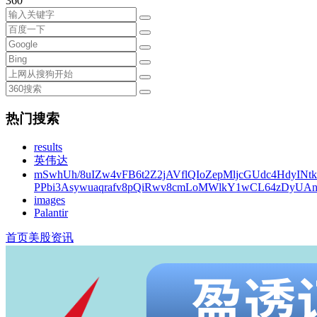
360
热门搜索
results
英伟达
mSwhUh/8uIZw4vFB6t2Z2jAVflQIoZepMljcGUdc4HdyINt
PPbi3Asywuaqrafv8pQiRwv8cmLoMWlkY1wCL64zDyUA
images
Palantir
首页
美股资讯