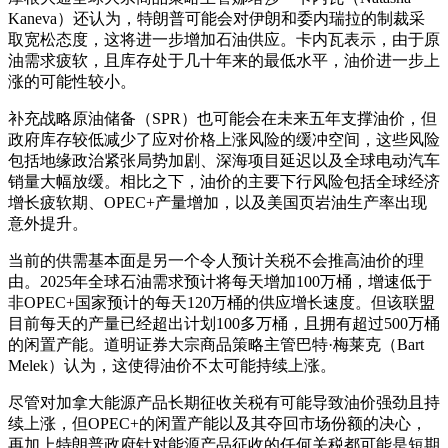
Kaneva）还认为，特朗普可能会对伊朗和委内瑞拉的制裁采
取宽松态度，这将进一步增加石油供应。卡内瓦表示，由于原
油需求疲软，且库存处于几十年来的最低水平，油价进一步上
涨的可能性较小。
补充战略原油储备（SPR）也可能会在未来五年支撑油价，但
政府库存较低减少了应对价格上涨风险的缓冲空间，这些风险
包括地缘政治紧张局势加剧、深海项目延迟以及全球电动汽车
销量大幅放缓。相比之下，油价的主要下行风险包括全球经济
增长疲软期、OPEC+产量增加，以及美国页岩油生产率出现
意外提升。
当前的供需基本面是另一个令人预计关税不会推高油价的理
由。2025年全球石油需求预计将每天增加100万桶，增速低于
非OPEC+国家预计的每天120万桶的供应增长速度。但该联盟
目前每天的产量已经超出计划100多万桶，且拥有超过500万桶
的闲置产能。道明证券大宗商品策略主管巴特·梅莱克（Bart
Melek）认为，这使得油价不太可能持续上涨。
尽管对加拿大能源产品长期征收关税有可能导致油价强劲且持
续上涨，但OPEC+的闲置产能以及其夺回市场份额的决心，
再加上特朗普政府针对能源产品征收的任何关税都可能是短期