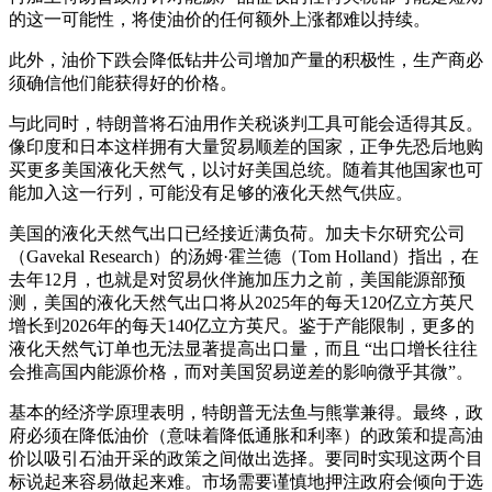
的这一可能性，将使油价的任何额外上涨都难以持续。
此外，油价下跌会降低钻井公司增加产量的积极性，生产商必
须确信他们能获得好的价格。
与此同时，特朗普将石油用作关税谈判工具可能会适得其反。
像印度和日本这样拥有大量贸易顺差的国家，正争先恐后地购
买更多美国液化天然气，以讨好美国总统。随着其他国家也可
能加入这一行列，可能没有足够的液化天然气供应。
美国的液化天然气出口已经接近满负荷。加夫卡尔研究公司
（Gavekal Research）的汤姆·霍兰德（Tom Holland）指出，在
去年12月，也就是对贸易伙伴施加压力之前，美国能源部预
测，美国的液化天然气出口将从2025年的每天120亿立方英尺
增长到2026年的每天140亿立方英尺。鉴于产能限制，更多的
液化天然气订单也无法显著提高出口量，而且 “出口增长往往
会推高国内能源价格，而对美国贸易逆差的影响微乎其微”。
基本的经济学原理表明，特朗普无法鱼与熊掌兼得。最终，政
府必须在降低油价（意味着降低通胀和利率）的政策和提高油
价以吸引石油开采的政策之间做出选择。要同时实现这两个目
标说起来容易做起来难。市场需要谨慎地押注政府会倾向于选