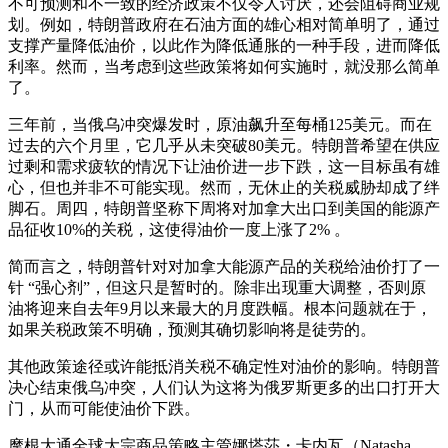
不可预测和不一致的经济政策不仅令人讨厌，还会阻碍商业规
划。例如，特朗普政府在石油方面的雄心相对简单明了，通过
支撑产量降低油价，以此作为降低通胀的一种手段，进而降低
利率。然而，当考虑到这些政策将如何实施时，就没那么简单
了。
三年前，当俄乌冲突爆发时，原油飙升至每桶125美元。而在
过去的六个月里，它几乎从未突破80美元。特朗普希望在供应
过剩和需求疲软的情况下让油价进一步下跌，这一目标虽有雄
心，但也并非不可能实现。然而，无休止的关税威胁却成了绊
脚石。周四，特朗普坚称下周将对加拿大出口到美国的能源产
品征收10%的关税，这使得油价一度上涨了2% 。
简而言之，特朗普针对对加拿大能源产品的关税给油价打了一
针 “强心剂”，但这只是暂时的。除非出现重大调整，否则原
油将迎来自去年9月以来最大的月度跌幅。根本问题就在于，
如果关税政策不明确，预测其确切影响将是徒劳的。
其他政策途径或许能抵消关税不确定性对油价的影响。特朗普
决心结束俄乌冲突，人们认为这将为俄罗斯更多的出口打开大
门，从而可能使油价下跌。
摩根大通全球大宗商品策略主管娜塔莎・卡内瓦（Natasha