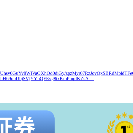
kUhsv0GuYv8WIVaOXhOd0diGy/zpzMyr07RzJovQxSBRdMpldTFe
nhH69obUbjSVjYYbQFEvg8txKmPmpIKZsA==