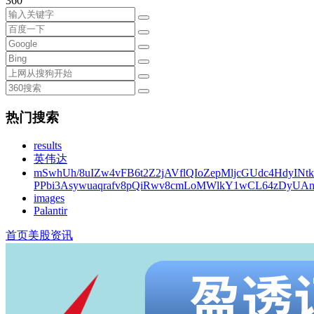
360
热门搜索
results
英伟达
mSwhUh/8uIZw4vFB6t2Z2jAVflQIoZepMljcGUdc4HdyINt
PPbi3Asywuaqrafv8pQiRwv8cmLoMWlkY1wCL64zDyUA
images
Palantir
首页
美股资讯