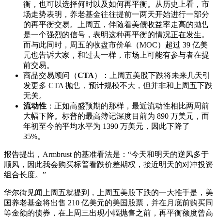
衡，也可以选择何时以及如何再平衡。从历史上看，市
场走势表明，养老基金往往提前一两天开始进行一部分
的再平衡交易。上周五，伴随着美债收益率走高的抛售
是一个强烈的信号，表明这种再平衡的情况正在发生。
而与此同时，周五的收盘市价单（MOC）超过 39 亿美
元也告诉大家，和过去一样，市场上可能有参与者在提
前交易。
商品交易顾问（
CTA
）：上周五美股下跌将未来几天引
发更多 CTA 抛售，预计规模不大，但并非和上周五下跌
无关。
流动性
：正如高盛预期的那样，最近流动性相比两周前
大幅下降。标普的最高簿记深度目前为 890 万美元，而
年初至今的平均水平为 1390 万美元，因此下降了
35%。
报告提出，Armbrust 的基准看法是：“今天和明天的逆风多于
顺风，因此我会购买标普看跌价差期权，接近明天的对冲投资
组合长度。”
华尔街见闻上周五就提到，上周五美股下跌的一大推手是，美
国养老基金将出售 210 亿美元的美国股票，并在月底前购买同
等金额的债券，在上周三出现小幅抛售之前，再平衡额度曾高