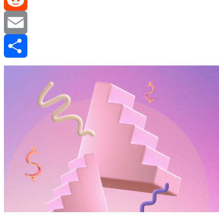
Reddit
Email
分
享