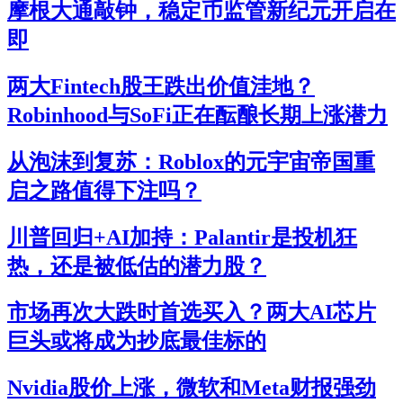
摩根大通敲钟，稳定币监管新纪元开启在
即
两大Fintech股王跌出价值洼地？
Robinhood与SoFi正在酝酿长期上涨潜力
从泡沫到复苏：Roblox的元宇宙帝国重
启之路值得下注吗？
川普回归+AI加持：Palantir是投机狂
热，还是被低估的潜力股？
市场再次大跌时首选买入？两大AI芯片
巨头或将成为抄底最佳标的
Nvidia股价上涨，微软和Meta财报强劲