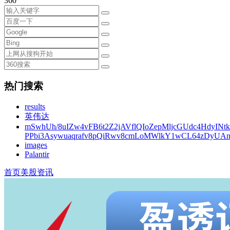
360
热门搜索
results
英伟达
mSwhUh/8uIZw4vFB6t2Z2jAVflQIoZepMljcGUdc4HdyINt
PPbi3Asywuaqrafv8pQiRwv8cmLoMWlkY1wCL64zDyUA
images
Palantir
首页
美股资讯