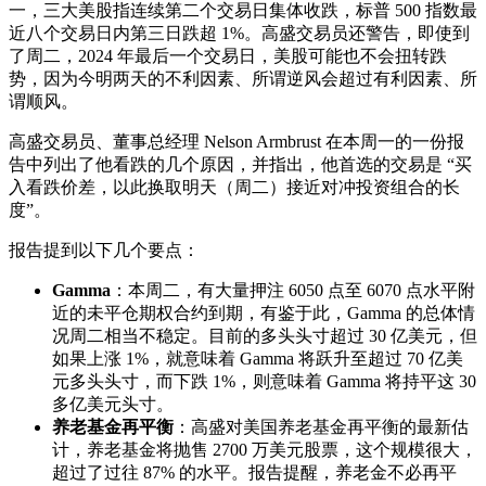
一，三大美股指连续第二个交易日集体收跌，标普 500 指数最
近八个交易日内第三日跌超 1%。高盛交易员还警告，即使到
了周二，2024 年最后一个交易日，美股可能也不会扭转跌
势，因为今明两天的不利因素、所谓逆风会超过有利因素、所
谓顺风。
高盛交易员、董事总经理 Nelson Armbrust 在本周一的一份报
告中列出了他看跌的几个原因，并指出，他首选的交易是 “买
入看跌价差，以此换取明天（周二）接近
对冲
投资组合的长
度”。
报告提到以下几个要点：
Gamma
：本周二，有大量押注 6050 点至 6070 点水平附
近的未平仓期权合约到期，有鉴于此，Gamma 的总体情
况周二相当不稳定。目前的多头头寸超过 30 亿美元，但
如果上涨 1%，就意味着 Gamma 将跃升至超过 70 亿美
元多头头寸，而下跌 1%，则意味着 Gamma 将持平这 30
多亿美元头寸。
养老基金再平衡
：高盛对美国养老基金再平衡的最新估
计，养老基金将抛售 2700 万美元股票，这个规模很大，
超过了过往 87% 的水平。报告提醒，养老金不必再平