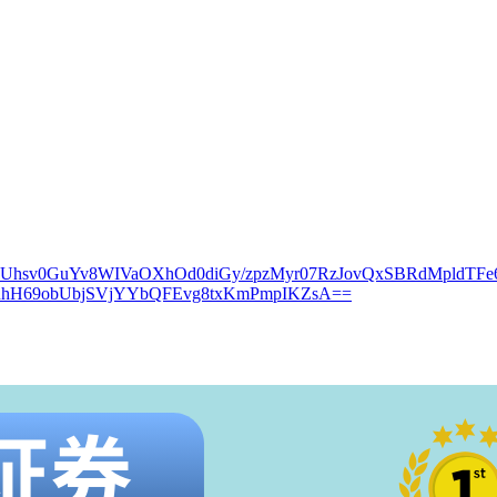
kUhsv0GuYv8WIVaOXhOd0diGy/zpzMyr07RzJovQxSBRdMpldTFe
nhH69obUbjSVjYYbQFEvg8txKmPmpIKZsA==