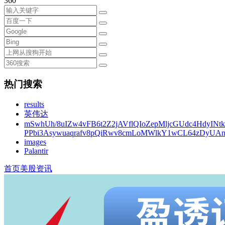
360
热门搜索
results
英伟达
mSwhUh/8uIZw4vFB6t2Z2jAVflQIoZepMljcGUdc4HdyINt
PPbi3Asywuaqrafv8pQiRwv8cmLoMWlkY1wCL64zDyUA
images
Palantir
首页
美股资讯