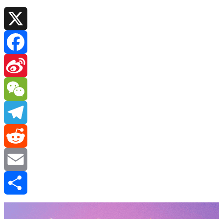
X
Facebook
Sina
Weibo
WeChat
Telegram
Reddit
Email
分