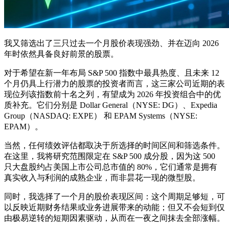
我又筛选出了三只过去一个月股价表现强劲、并在迈向 2026
年时依然具备良好前景的股票。
对于希望在新一年布局 S&P 500 指数中最具热度、且未来 12
个月仍具上行潜力的股票的投资者而言，这三家公司近期的表
现位列该指数前十名之列，有望成为 2026 年投资组合中的优
质补充。它们分别是 Dollar General（NYSE: DG）、Expedia
Group（NASDAQ: EXPE） 和 EPAM Systems（NYSE:
EPAM）。
当然，任何绩效评估都取决于所选择的时间区间和筛选条件。
在这里，我将研究范围限定在 S&P 500 成分股，因为这 500
只大盘股约占美国上市公司总市值的 80%，它们通常是拥有
真实收入与利润的成熟企业，而非昙花一现的微型股。
同时，我选择了一个月的股价表现区间：这个周期足够短，可
以反映近期财务结果或业务进展带来的动能；但又不会短到仅
由极易逆转的短期因素驱动，从而在一夜之间抹去全部涨幅。