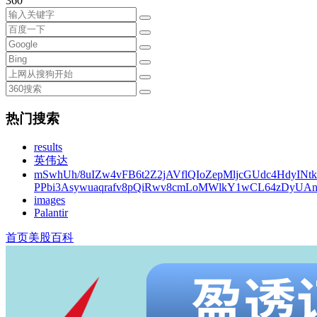
360
热门搜索
results
英伟达
mSwhUh/8uIZw4vFB6t2Z2jAVflQIoZepMljcGUdc4HdyINt
PPbi3Asywuaqrafv8pQiRwv8cmLoMWlkY1wCL64zDyUA
images
Palantir
首页
美股百科